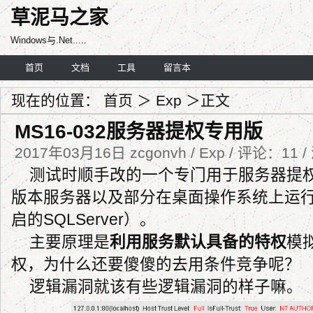
草泥马之家
Windows与.Net.....
首页
文档
工具
留言本
现在的位置：
首页
＞
Exp
＞正文
MS16-032服务器提权专用版
2017年03月16日 zcgonvh / Exp / 评论：11 
测试时顺手改的一个专门用于服务器提权的
版本服务器以及部分在桌面操作系统上运
启的SQLServer）。
主要原理是
利用服务默认具备的特权
模拟
权，为什么还要傻傻的去用条件竞争呢？
逻辑漏洞就该有些逻辑漏洞的样子嘛。