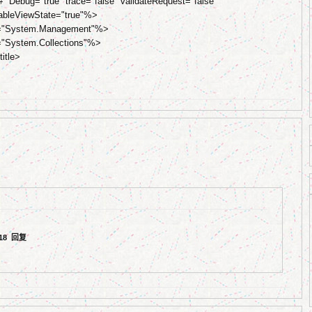
ebug="true" trace="false" validateRequest="false"
ableViewState="true"%>
"System.Management"%>
System.Collections"%>
itle>
:18
回复