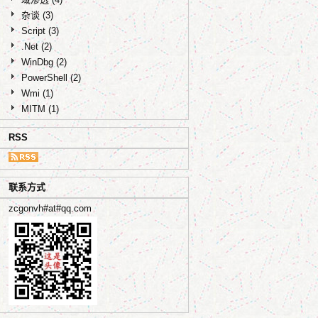
杂谈
(3)
Script
(3)
.Net
(2)
WinDbg
(2)
PowerShell
(2)
Wmi
(1)
MITM
(1)
RSS
联系方式
zcgonvh#at#qq.com