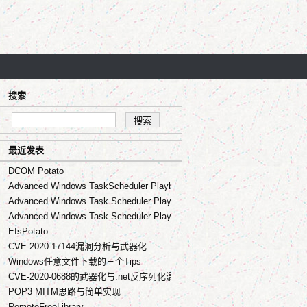
搜索
最近发表
DCOM Potato
Advanced Windows TaskScheduler Playbook - Part.3 from RPC to lateral
Advanced Windows Task Scheduler Playbook - Part.2 from COM to UAC b
Advanced Windows Task Scheduler Playbook - Part.1 basic
EfsPotato
CVE-2020-17144漏洞分析与武器化
Windows任意文件下载的三个Tips
CVE-2020-0688的武器化与.net反序列化漏洞那些事
POP3 MITM思路与简单实现
RemoteFreeLibrary