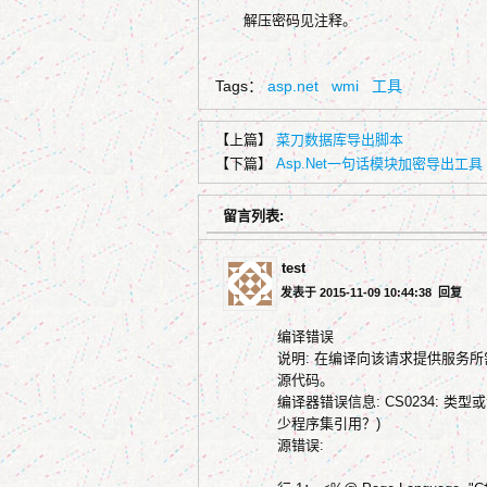
解压密码见注释。
Tags：
asp.net
wmi
工具
【上篇】
菜刀数据库导出脚本
【下篇】
Asp.Net一句话模块加密导出工具
留言列表:
test
发表于 2015-11-09 10:44:38
回复
编译错误
说明: 在编译向该请求提供服务
源代码。
编译器错误信息: CS0234: 类型
少程序集引用？)
源错误: