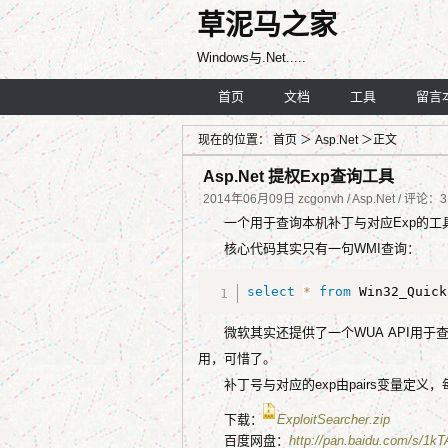
草泥马之家
Windows与.Net.....
首页
文档
工具
留言
现在的位置：
首页
＞
Asp.Net
＞正文
Asp.Net 提权Exp查询工具
2014年06月09日 zcgonvh / Asp.Net / 评论：
一个用于查询本机补丁与对应Exp的工具
核心代码其实只有一句WMI查询：
select
*
from
 Win32_Quick
微软其实还提供了一个WUA API用
用，可惜了。
补丁号与对应的exp由pairs变量定
下载：
ExploitSearcher.zip
百度网盘：
http://pan.baidu.com/s/1k