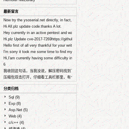
最新留言
Now try the ysoserial.net directly, in fact, I was submitted a pull request
Hi All.plz update code.thanks A lot.
Hey currently in an active pentest and wanted to check out your Sharepoin
Hi.plz Update cve-2017-7269https://github.com/zcgonvh/cve-2017-7269-too
Hello first of all very thankful for your writeup and work done on the poc 
I'm sorry it took me some time to find my report, I've sent you an email, pl
Hi,I'am currently having some difficulty in trying to reproduce the CVE-
6
我收回这句话，当我没说，解压密码找到了
压缩包双击打开，仔细看工具栏那里，有个《注释》选项，点开里面就是解
分类归档
Sql
(9)
Exp
(8)
Asp.Net
(5)
Web
(4)
c/c++
(4)
域渗透
(4)