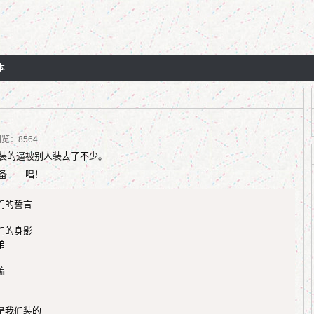
本
 浏览：8564
装的逼被别人装去了不少。
备……唱！
的誓言

的身影





我们装的
