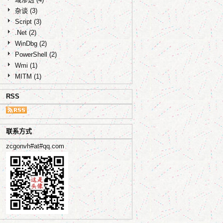
杂谈
(3)
Script
(3)
.Net
(2)
WinDbg
(2)
PowerShell
(2)
Wmi
(1)
MITM
(1)
RSS
联系方式
zcgonvh#at#qq.com