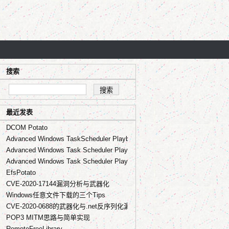
搜索
最近发表
DCOM Potato
Advanced Windows TaskScheduler Playbook - Part.3 from RPC to lateral
Advanced Windows Task Scheduler Playbook - Part.2 from COM to UAC b
Advanced Windows Task Scheduler Playbook - Part.1 basic
EfsPotato
CVE-2020-17144漏洞分析与武器化
Windows任意文件下载的三个Tips
CVE-2020-0688的武器化与.net反序列化漏洞那些事
POP3 MITM思路与简单实现
RemoteFreeLibrary