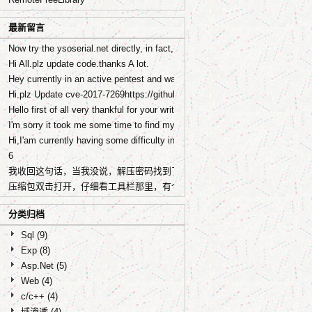
最新留言
Now try the ysoserial.net directly, in fact, I was submitted a pull request
Hi All.plz update code.thanks A lot.
Hey currently in an active pentest and wanted to check out your Sharepoin
Hi.plz Update cve-2017-7269https://github.com/zcgonvh/cve-2017-7269-too
Hello first of all very thankful for your writeup and work done on the poc 
I'm sorry it took me some time to find my report, I've sent you an email, pl
Hi,I'am currently having some difficulty in trying to reproduce the CVE-
6
我收回这句话，当我没说，解压密码找到了
压缩包双击打开，仔细看工具栏那里，有个《注释》选项，点开里面就是解
分类归档
Sql
(9)
Exp
(8)
Asp.Net
(5)
Web
(4)
c/c++
(4)
域渗透
(4)