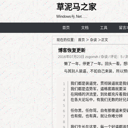
草泥马之家
Windows与.Net.....
首页
文档
工具
留言
现在的位置：
首页
＞
杂谈
＞正文
博客恢复更新
2016年07月23日 zcgonvh / 杂谈 / 评论：5 /
懒了一年，停更了一年。回头一看，想
与其别人装逼，不如自己来装，所以预
我们都是装逼党，贯彻装逼就是我们
我们都是造势军，逼格套路就要深

在网络的洪流里，到处都充斥着我们
在各大论坛中，有我们无数的好兄弟
任你黑，任你骂，自有那傻逼来受骗
也有假，也有真，就让你难分辨

我们生长在这里，每一个好逼都该是