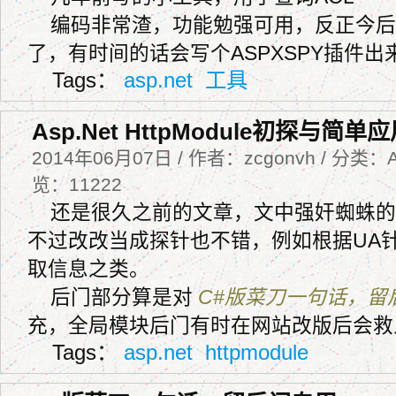
编码非常渣，功能勉强可用，反正今后
了，有时间的话会写个ASPXSPY插件出
Tags：
asp.net
工具
Asp.Net HttpModule初探与简单
2014年06月07日 / 作者：zcgonvh / 分类：As
览：11222
还是很久之前的文章，文中强奸蜘蛛的
不过改改当成探针也不错，例如根据UA针
取信息之类。
后门部分算是对
C#版菜刀一句话，留
充，全局模块后门有时在网站改版后会救
Tags：
asp.net
httpmodule