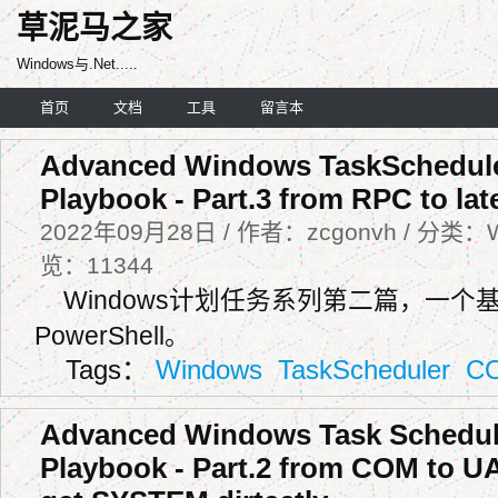
草泥马之家
Windows与.Net.....
首页
文档
工具
留言本
Advanced Windows TaskSchedul
Playbook - Part.3 from RPC to la
2022年09月28日 / 作者：zcgonvh / 分类：W
览：11344
Windows计划任务系列第二篇，一个基
PowerShell。
Tags：
Windows
TaskScheduler
C
Advanced Windows Task Schedul
Playbook - Part.2 from COM to 