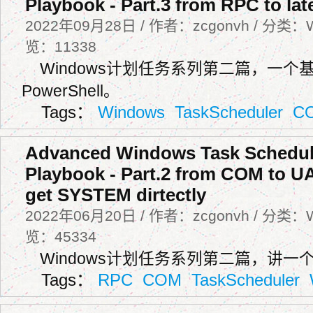
Playbook - Part.3 from RPC to la
2022年09月28日 / 作者：zcgonvh / 分类：W
览：11338
Windows计划任务系列第二篇，一个基
PowerShell。
Tags：
Windows
TaskScheduler
C
Advanced Windows Task Schedul
Playbook - Part.2 from COM to 
get SYSTEM dirtectly
2022年06月20日 / 作者：zcgonvh / 分类：W
览：45334
Windows计划任务系列第二篇，讲一
Tags：
RPC
COM
TaskScheduler